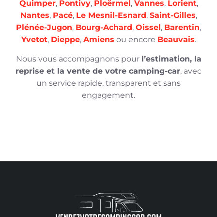
Quimper
,
Pontivy
,
Ploërmel
,
Vannes
,
Lorient
,
Nantes
,
Pacé
,
Le Mesnil-Esnard
,
Saint-Gilles
,
Plénée-Jugon
,
Bourg-Achard
,
Oissel
,
Barentin
,
Yvetot
,
Dieppe
,
Amiens
ou encore
Beauvais
.
Nous vous accompagnons pour
l’estimation, la
reprise et la vente de votre camping-car
, avec
un service rapide, transparent et sans
engagement.