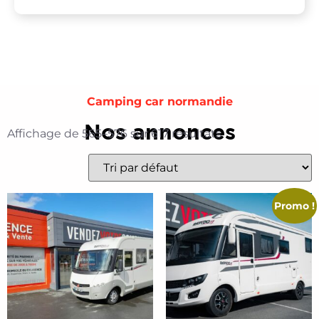
Camping car normandie
Nos annonces
Affichage de 565–576 sur 617 résultats
Promo !