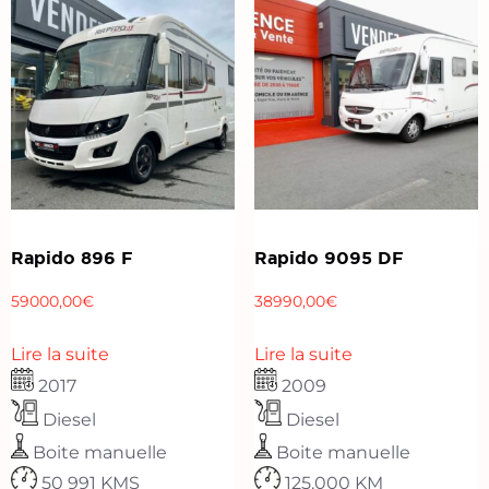
Rapido 896 F
Rapido 9095 DF
59000,00
€
38990,00
€
Lire la suite
Lire la suite
2017
2009
Diesel
Diesel
Boite manuelle
Boite manuelle
50 991 KMS
125.000 KM