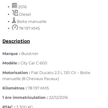
2016
Diesel
Boite manuelle
78 197 KMS
Description
Marque :
Burstner
Modèle :
City Car C 600
Motorisation :
Fiat Ducato 2.3 L 130 CV – Boite
manuelle (8 Chevaux fiscaux)
Kilomètres :
78 197 KMS
1 ère immatriculation :
22/12/2016
PTAC :
3 300 KG