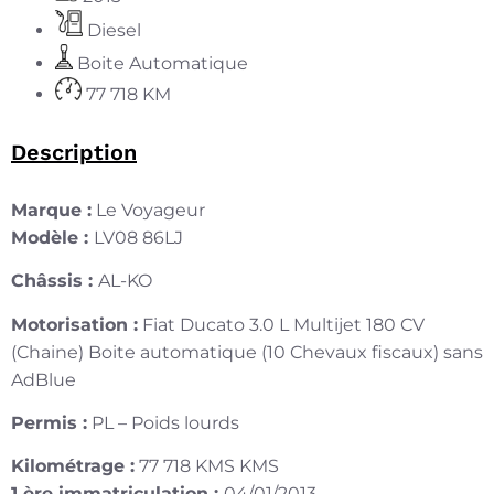
Diesel
Boite Automatique
77 718 KM
Description
Marque :
Le Voyageur
Modèle :
LV08 86LJ
Châssis :
AL-KO
Motorisation :
Fiat Ducato 3.0 L Multijet 180 CV
(Chaine) Boite automatique (10 Chevaux fiscaux) sans
AdBlue
Permis :
PL – Poids lourds
Kilométrage :
77 718 KMS KMS
1 ère immatriculation :
04/01/2013