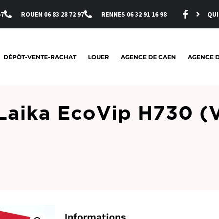
57
ROUEN 06 83 28 72 97
RENNES 06 32 91 16 98
QUI
DÉPÔT-VENTE-RACHAT
LOUER
AGENCE DE CAEN
AGENCE 
Laika EcoVip H730 (
Informations