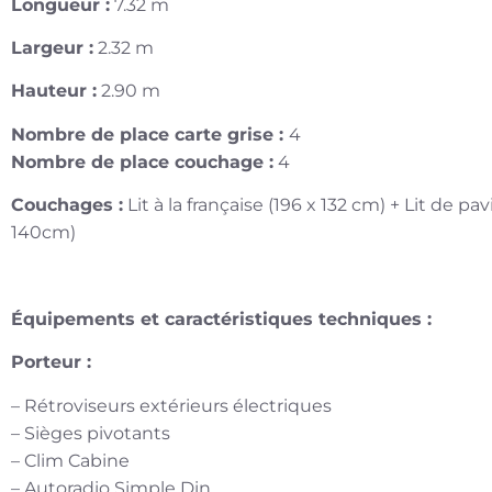
Longueur :
7.32 m
Largeur :
2.32 m
Hauteur :
2.90 m
Nombre de place carte grise :
4
Nombre de place couchage :
4
Couchages :
Lit à la française (196 x 132 cm) + Lit de pav
140cm)
Équipements et caractéristiques techniques :
Porteur :
– Rétroviseurs extérieurs électriques
– Sièges pivotants
– Clim Cabine
– Autoradio Simple Din