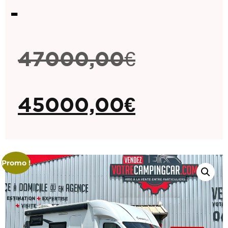
-
47000,00
€
45000,00
€
Promo !