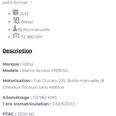
petit format !
2013
Diesel
Boite manuelle
112 982 KM
Description
Marque :
Adria
Modèle :
Matrix Access M590SG
Motorisation :
Fiat Ducato 2.3L Boite manuelle (8
Chevaux fiscaux) sans AdBlue
Kilométrage :
112 982 KMS
1 ère immatriculation :
03/05/2013
PTAC :
3500 KG